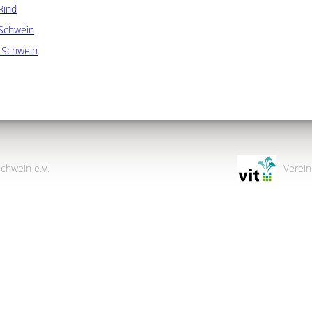
Rind
Schwein
d Schwein
chwein e.V.
Verein