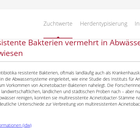
Zuchtwerte
Herdentypisierung
In
sistente Bakterien vermehrt in Abwässe
wiesen
tibiotika resistente Bakterien, oftmals landläufig auch als Krankenhaus
 in die Abwassersysteme eingeleitet, wie eine Studie des Instituts für A
zum Vorkommen von Acinetobacter-Bakterien nahelegt. Die Forscherinne
 landwirtschaftlichen, ländlichen und städtischen Proben nach – aber n
wässer reinigen, konnten sie multiresistente Acinetobacter-Stämme na
eutliche Unterschiede zur Verbreitung von multiresistenten Acinetobac
ormationen (idw)