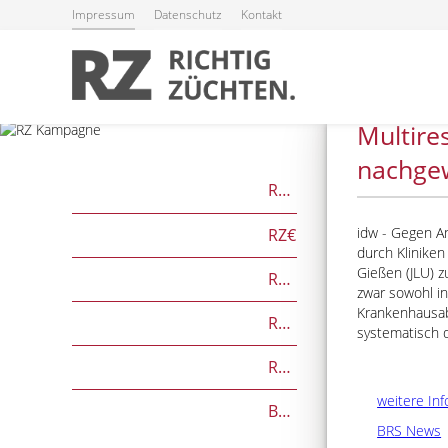
Impressum
Datenschutz
Kontakt
23.12.2022
Multire
nachge
RZG
idw - Gegen An
RZ€
durch Kliniken
Gießen (JLU) 
RZÖko
zwar sowohl in
Krankenhausab
RZFutterEffizienz
systematisch d
RZGesund
weitere Inf
Beef on Dairy-Zuchtwerte
BRS News