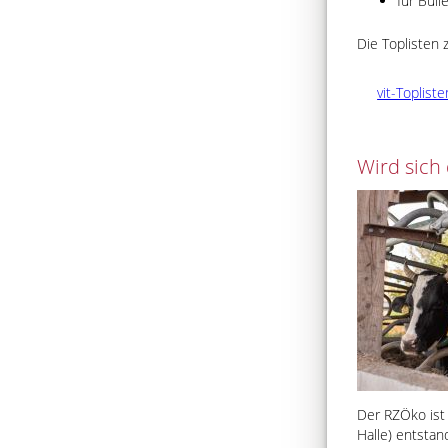
für Bull
Die Toplisten
vit-Topliste
Wird sich
Der RZÖko ist
Halle) entsta