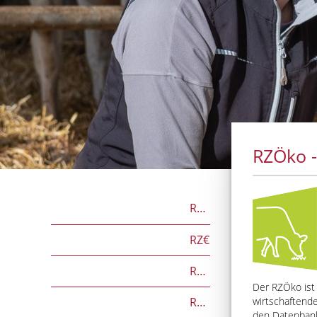
RZÖko -
RZG
RZ€
RZÖko
Der RZÖko ist 
RZFutterEffizienz
wirtschaftende
den Datenbanke