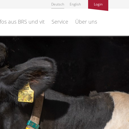
Deutsch
English
Login
fos aus BRS und vit
Service
Über uns