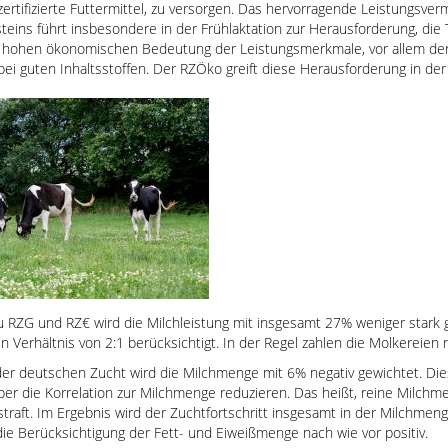
-zertifizierte Futtermittel, zu versorgen. Das hervorragende Leistungsv
eins führt insbesondere in der Frühlaktation zur Herausforderung, die 
ur hohen ökonomischen Bedeutung der Leistungsmerkmale, vor allem der
ei guten Inhaltsstoffen. Der RZÖko greift diese Herausforderung in de
zu RZG und RZ€ wird die Milchleistung mit insgesamt 27% weniger stark
 Verhältnis von 2:1 berücksichtigt. In der Regel zahlen die Molkereien 
er deutschen Zucht wird die Milchmenge mit 6% negativ gewichtet. Dies
er die Korrelation zur Milchmenge reduzieren. Das heißt, reine Milch
estraft. Im Ergebnis wird der Zuchtfortschritt insgesamt in der Milchme
ie Berücksichtigung der Fett- und Eiweißmenge nach wie vor positiv.