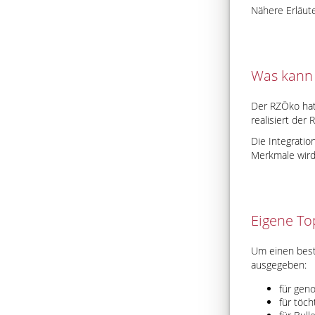
Nähere Erläut
Was kann 
Der RZÖko hat
realisiert der
Die Integratio
Merkmale wird 
Eigene To
Um einen best
ausgegeben:
für gen
für töch