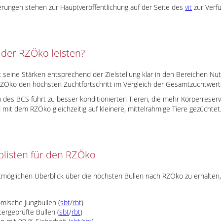
erungen stehen zur Hauptveröffentlichung auf der Seite des
vit
zur Verf
der RZÖko leisten?
 seine Stärken entsprechend der Zielstellung klar in den Bereichen 
 RZÖko den höchsten Zuchtfortschritt im Vergleich der Gesamtzuchtwert
n des BCS führt zu besser konditionierten Tieren, die mehr Körperreser
mit dem RZÖko gleichzeitig auf kleinere, mittelrahmige Tiere gezüchtet
plisten für den RZÖko
möglichen Überblick über die höchsten Bullen nach RZÖko zu erhalten,
omische Jungbullen (
sbt
/
rbt
)
tergeprüfte Bullen (
sbt
/
rbt
)