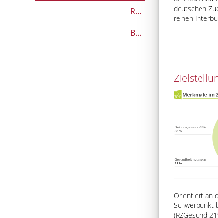
deutschen Zuc
RZGesund
reinen Interb
Beef on Dairy-Zuchtwerte
Zielstell
Orientiert an
Schwerpunkt b
(RZGesund 21%)