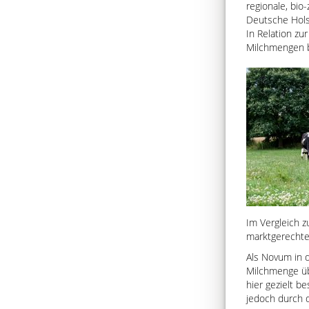
regionale, bio
Deutsche Holst
In Relation z
Milchmengen b
Im Vergleich 
marktgerechten
Als Novum in d
Milchmenge üb
hier gezielt b
jedoch durch d