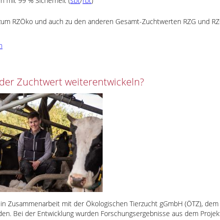
en mit 99 % Sicherheit (
sbt
/
rbt
)
 zum RZÖko und auch zu den anderen Gesamt-Zuchtwerten RZG und RZ€ s
n
 der Zuchtwert weiterentwickeln?
 in Zusammenarbeit mit der Ökologischen Tierzucht gGmbH (ÖTZ), dem 
nden. Bei der Entwicklung wurden Forschungsergebnisse aus dem Proje