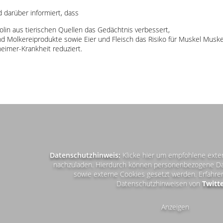
 darüber informiert, dass
olin aus tierischen Quellen das Gedächtnis verbessert,
nd Molkereiprodukte sowie Eier und Fleisch das Risiko für Muskel Mus
eimer-Krankheit reduziert.
Datenschutzhinweis:
Klicke hier um empfohlene exte
nachzuladen. Hierdurch können personenbezogene Dat
sowie externe Cookies gesetzt werden. Erfahre
Datenschutzhinweisen von
Twitt
Anzeigen