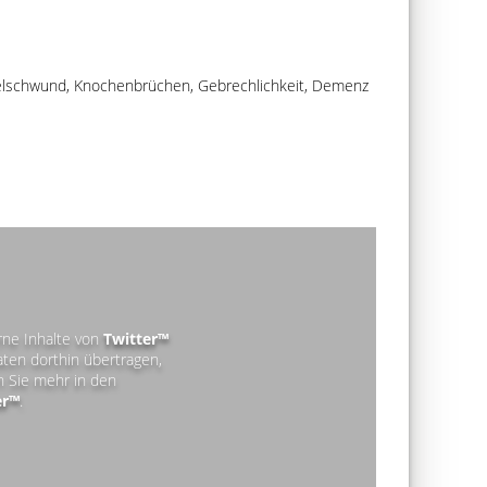
kelschwund, Knochenbrüchen, Gebrechlichkeit, Demenz
rne Inhalte von
Twitter™
en dorthin übertragen,
n Sie mehr in den
er™
.