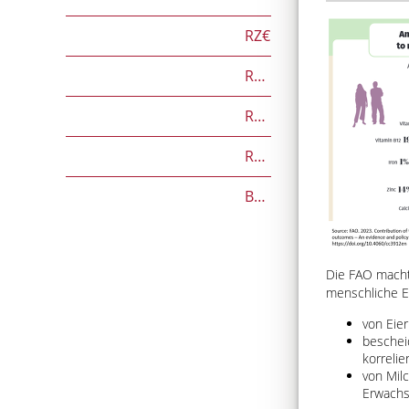
RZ€
RZÖko
RZFutterEffizienz
RZGesund
Beef on Dairy-Zuchtwerte
Die FAO macht 
menschliche E
von Eie
beschei
korrelie
von Mil
Erwachs