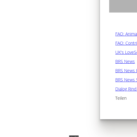
FAO: Animal
FAO: Contri
UK's LoveSe
BRS News
BRS News 
BRS News 
Dialog Rin
Teilen