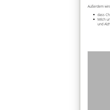
Außerdem wird
dass Ch
Milch u
und Alzh