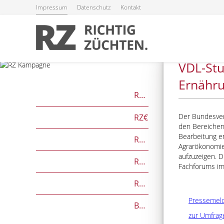
Impressum
Datenschutz
Kontakt
19.08.2025
VDL-Stu
Ernähr
RZG
Der Bundesverb
RZ€
den Bereichen
Bearbeitung er
RZÖko
Agrarökonomie 
aufzuzeigen. 
RZFutterEffizienz
Fachforums im 
RZGesund
Pressemel
Beef on Dairy-Zuchtwerte
zur Umfrag