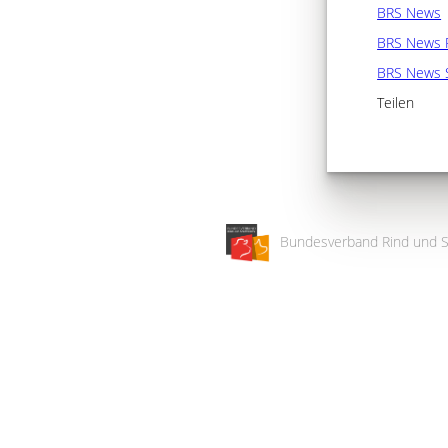
BRS News
BRS News 
BRS News 
Teilen
Bundesverband Rind und S
Wir
verwenden
auf
unserer
Website
technisch
notwendige