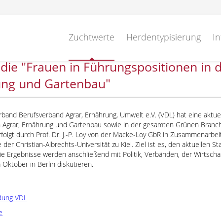
Zuchtwerte
Herdentypisierung
In
die "Frauen in Führungspositionen in 
ung und Gartenbau"
and Berufsverband Agrar, Ernährung, Umwelt e.V. (VDL) hat eine aktuel
 Agrar, Ernährung und Gartenbau sowie in der gesamten Grünen Branche
folgt durch Prof. Dr. J.-P. Loy von der Macke-Loy GbR in Zusammenarbeit
der Christian-Albrechts-Universität zu Kiel. Ziel ist es, den aktuellen S
Die Ergebnisse werden anschließend mit Politik, Verbänden, der Wirts
Oktober in Berlin diskutieren.
dung VDL
e