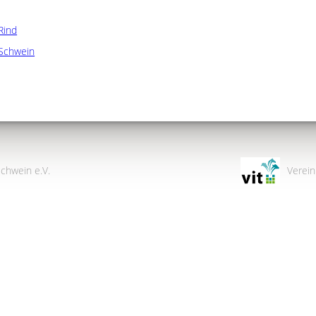
Rind
Schwein
chwein e.V.
Verein