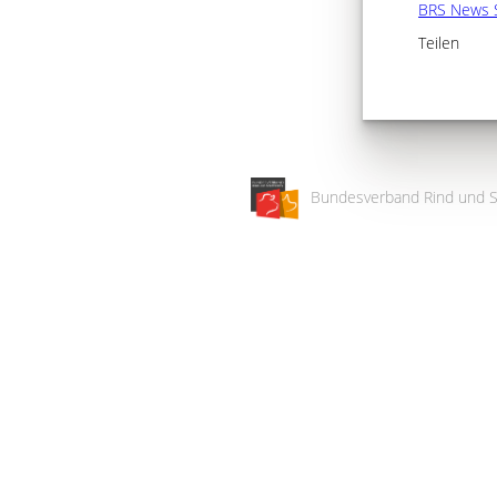
BRS News 
Teilen
Bundesverband Rind und S
Wir
verwenden
auf
unserer
Website
technisch
notwendige
Cookies,
um
unsere
Funktionen