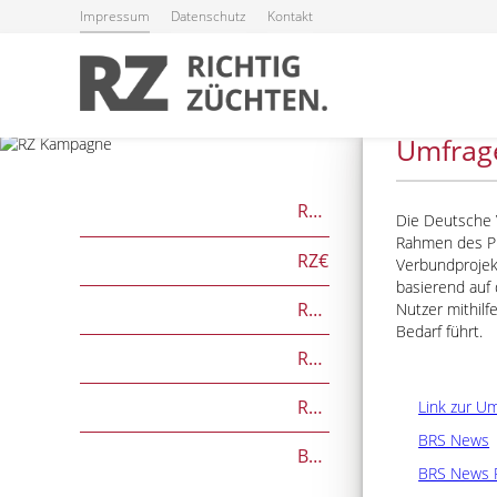
Impressum
Datenschutz
Kontakt
21.01.2026
Umfrage
RZG
Die Deutsche V
Rahmen des Pr
RZ€
Verbundproje
basierend auf 
RZÖko
Nutzer mithilf
Bedarf führt.
RZFutterEffizienz
RZGesund
Link zur U
BRS News
Beef on Dairy-Zuchtwerte
BRS News 