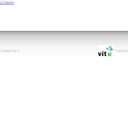
Schwein
chwein e.V.
Verein