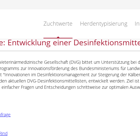
Zuchtwerte
Herdentypisierung
In
: Entwicklung einer Desinfektionsmitt
eterinärmedizinische Gesellschaft (DVG) bittet um Unterstützung bei d
ogramms zur Innovationsförderung des Bundesministeriums für Landwir
kt
Innovationen im Desinfektionsmanagement zur Steigerung der Kälb
den aktuellen DVG-Desinfektionsmittellisten, entwickelt werden. Ziel ist 
e einfacher Fragen und Entscheidungen schrittweise zur optimalen Ausw
mfrage
Rind