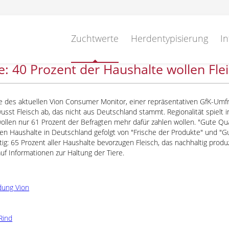
Zuchtwerte
Herdentypisierung
In
: 40 Prozent der Haushalte wollen Fl
 des aktuellen Vion Consumer Monitor, einer repräsentativen GfK-Umfra
sst Fleisch ab, das nicht aus Deutschland stammt. Regionalität spielt 
wollen nur 61 Prozent der Befragten mehr dafür zahlen wollen.
Gute Qua
den Haushalte in Deutschland gefolgt von
Frische der Produkte
und
Gu
tig: 65 Prozent aller Haushalte bevorzugen Fleisch, das nachhaltig pr
uf Informationen zur Haltung der Tiere.
dung Vion
Rind