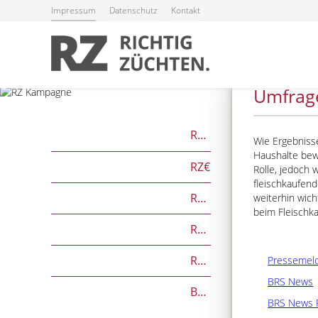
Impressum
Datenschutz
Kontakt
15.08.2024
Umfrage
RZG
Wie Ergebnisse
Haushalte bewu
RZ€
Rolle, jedoch 
fleischkaufen
RZÖko
weiterhin wich
beim Fleischka
RZFutterEffizienz
RZGesund
Pressemel
BRS News
Beef on Dairy-Zuchtwerte
BRS News 