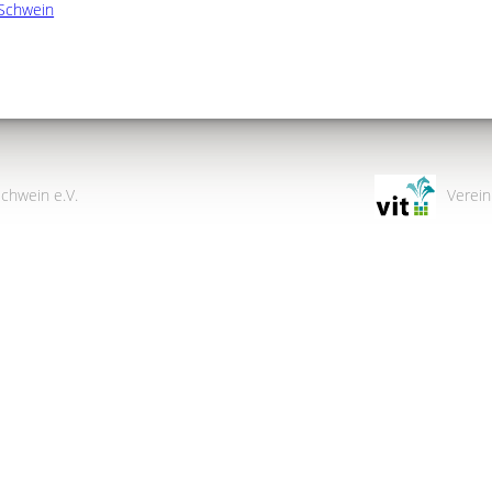
Schwein
chwein e.V.
Verein