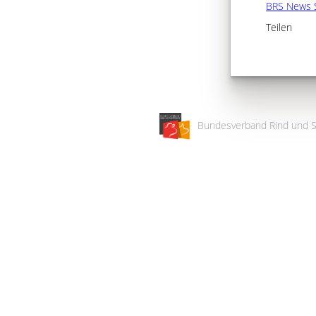
BRS News 
Teilen
Bundesverband Rind und S
Wir
verwenden
auf
unserer
Website
technisch
notwendige
Cookies,
um
unsere
Funktionen