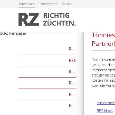
Impressum
Datenschutz
Kontakt
10.02.2026
Tönnies
Partner
RZG
Gemeinsam mit
RZ€
(WLV) hat die 
Partnerbetrieb
RZÖko
erst gar nicht
Kosten im nied
RZFutterEffizienz
über die Vork
RZGesund
Pressemel
Beef on Dairy-Zuchtwerte
BRS News