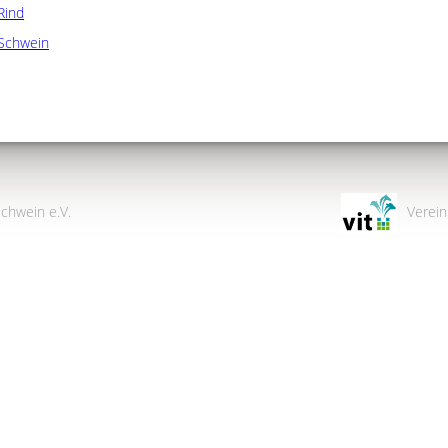
Rind
Schwein
chwein e.V.
Verein