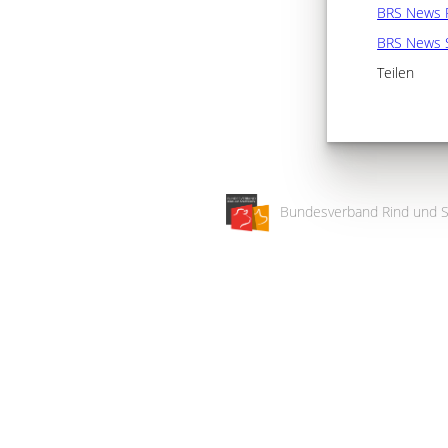
BRS News 
BRS News 
Teilen
Bundesverband Rind und S
Wir
verwenden
auf
unserer
Website
technisch
notwendige
Cookies,
um