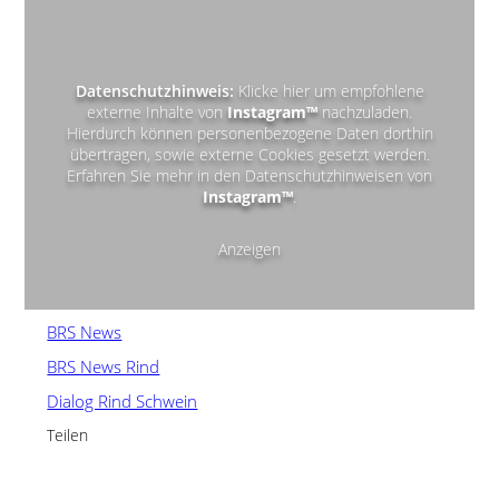
Datenschutzhinweis:
Klicke hier um empfohlene
externe Inhalte von
Instagram™
nachzuladen.
Hierdurch können personenbezogene Daten dorthin
übertragen, sowie externe Cookies gesetzt werden.
Erfahren Sie mehr in den Datenschutzhinweisen von
Instagram™
.
Anzeigen
BRS News
BRS News Rind
Dialog Rind Schwein
Teilen