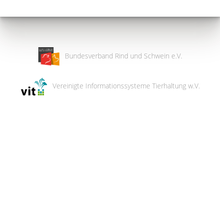
Bundesverband Rind und Schwein e.V.
Vereinigte Informationssysteme Tierhaltung w.V.
Wir
verwenden
auf
unserer
Website
technisch
notwendige
Cookies,
um
unsere