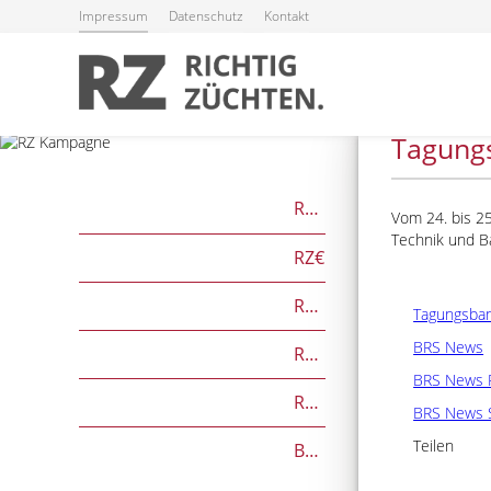
Impressum
Datenschutz
Kontakt
01.04.2026
Tagung
RZG
Vom 24. bis 2
Technik und Ba
RZ€
RZÖko
Tagungsba
BRS News
RZFutterEffizienz
BRS News 
RZGesund
BRS News 
Teilen
Beef on Dairy-Zuchtwerte