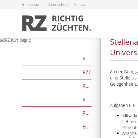
Impressum
Datenschutz
Kontakt
23.04.2026
Stellen
Univers
RZG
An der Georg-A
RZ€
eine Stelle al
Gelegenheit zu
RZÖko
RZFutterEffizienz
Aufgaben u.a.:
RZGesund
Mitwirk
Lehrver
Beef on Dairy-Zuchtwerte
Promoti
Analyse