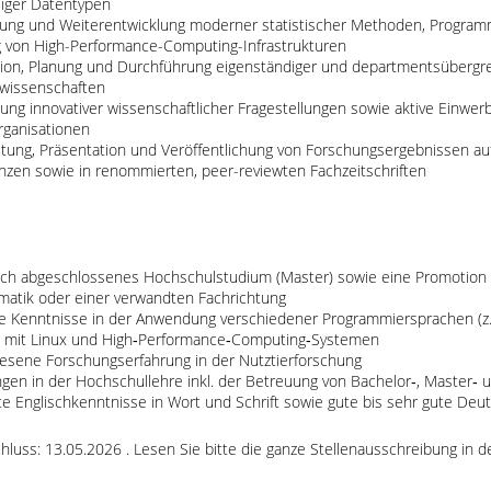
liger Datentypen
ng und Weiterentwicklung moderner statistischer Methoden, Programmie
 von High-Performance-Computing-Infrastrukturen
ion, Planung und Durchführung eigenständiger und departmentsübergre
rwissenschaften
ung innovativer wissenschaftlicher Fragestellungen sowie aktive Einwerb
rganisationen
itung, Präsentation und Veröffentlichung von Forschungsergebnissen auf
nzen sowie in renommierten, peer-reviewten Fachzeitschriften
eich abgeschlossenes Hochschulstudium (Master) sowie eine Promotion i
rmatik oder einer verwandten Fachrichtung
te Kenntnisse in der Anwendung verschiedener Programmiersprachen (z. 
mit Linux und High‑Performance‑Computing‑Systemen
esene Forschungserfahrung in der Nutztierforschung
ngen in der Hochschullehre inkl. der Betreuung von Bachelor‑, Master‑
te Englischkenntnisse in Wort und Schrift sowie gute bis sehr gute De
uss: 13.05.2026 . Lesen Sie bitte die ganze Stellenausschreibung in de