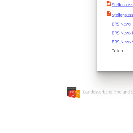
Stellenaus
Stellenaus
BRS News
BRS News 
BRS News 
Teilen
Bundesverband Rind und S
Wir
verwenden
auf
unserer