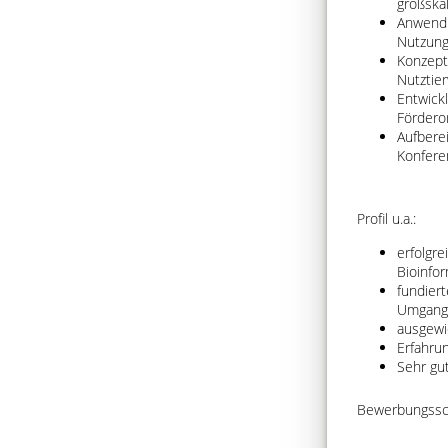
großska
Anwendu
Nutzung
Konzept
Nutztie
Entwickl
Fördero
Aufbere
Konfere
Profil u.a.:
erfolgr
Bioinfo
fundier
Umgang 
ausgewi
Erfahru
Sehr gu
Bewerbungsschl