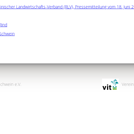
inischer Landwirtschafts-Verband (RLV), Pressemitteilung vom 18. Juni 
Rind
Schwein
chwein e.V.
Verein