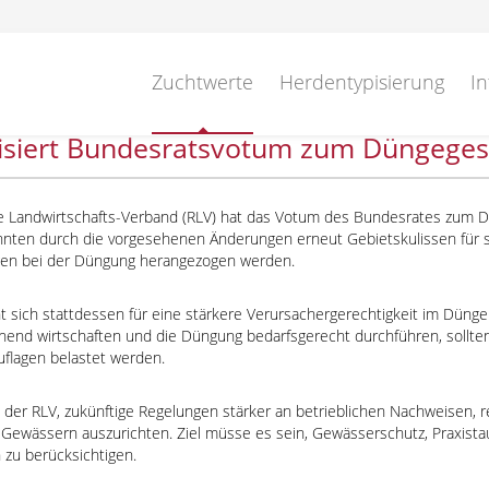
Zuchtwerte
Herdentypisierung
In
tisiert Bundesratsvotum zum Düngeges
e Landwirtschafts-Verband (RLV) hat das Votum des Bundesrates zum D
nten durch die vorgesehenen Änderungen erneut Gebietskulissen für
en bei der Düngung herangezogen werden.
t sich stattdessen für eine stärkere Verursachergerechtigkeit im Dünger
end wirtschaften und die Düngung bedarfsgerecht durchführen, sollten
uflagen belastet werden.
 der RLV, zukünftige Regelungen stärker an betrieblichen Nachweisen, 
 Gewässern auszurichten. Ziel müsse es sein, Gewässerschutz, Praxista
 zu berücksichtigen.