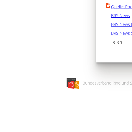
Quelle: Rhe
BRS News
BRS News 
BRS News 
Teilen
Bundesverband Rind und S
Wir
verwenden
auf
unserer
Website