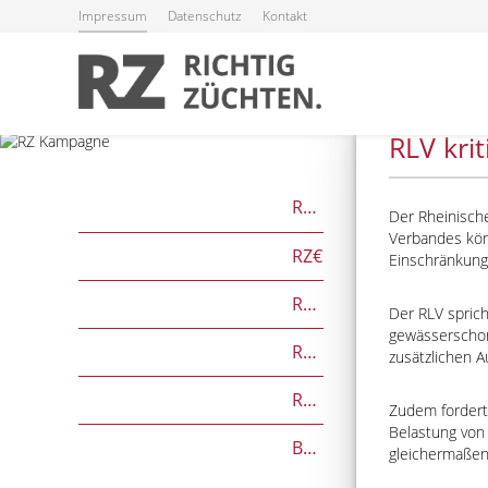
Impressum
Datenschutz
Kontakt
19.06.2026
RLV kri
RZG
Der Rheinisch
Verbandes kön
RZ€
Einschränkung
RZÖko
Der RLV sprich
gewässerschon
RZFutterEffizienz
zusätzlichen A
RZGesund
Zudem fordert
Belastung von
Beef on Dairy-Zuchtwerte
gleichermaßen