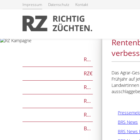
Impressum
Datenschutz
Kontakt
30.07.2024
Rentenb
verbes
RZG
Das Agrar-Ges
RZ€
Frühjahr auf j
Landwirtinnen 
RZÖko
ausschlaggeben
RZFutterEffizienz
Pressemeld
RZGesund
BRS News
Beef on Dairy-Zuchtwerte
BRS News 