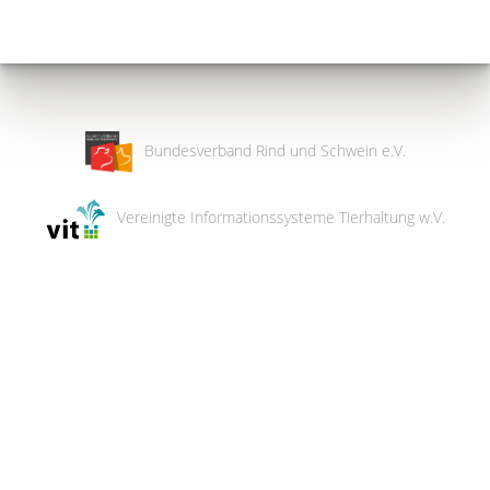
Bundesverband Rind und Schwein e.V.
Vereinigte Informationssysteme Tierhaltung w.V.
Wir
verwenden
auf
unserer
Website
technisch
notwendige
Cookies,
um