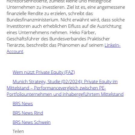
nichtbörsennotierte, zumeist kleine und mittelgroße
Unternehmen zu investieren. Ziel ist es, eine angemessene
finanzielle Rendite zu erzielen, schreibt das
Bundesfinanzministerium. Nicht erwähnt wird, dass solche
Investitoren auch erheblichen Eifluss auf die Ausrichtung
eines Unternehmens nehmen. Heko Färber,
Geschäftsführer des Bundesverbandes Praktischer
Tierärzte, beschreibt das Phänomen auf seinem
LinkeIn-
Account
.
Wem nützt Private Equity (FAZ)
Munich Strategy, Studie (02/2024): Private Equity im
Mittelstand – Performancevergleich zwischen PE-
Portfoliounternehmen und inhabergeführtem Mittelstand
BRS News
BRS News Rind
BRS News Schwein
Teilen