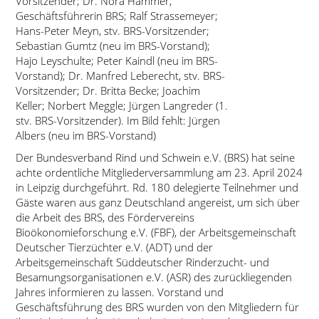
Vorsitzender; Dr. Nora Hammer,
Geschäftsführerin BRS; Ralf Strassemeyer;
Hans-Peter Meyn, stv. BRS-Vorsitzender;
Sebastian Gumtz (neu im BRS-Vorstand);
Hajo Leyschulte; Peter Kaindl (neu im BRS-
Vorstand); Dr. Manfred Leberecht, stv. BRS-
Vorsitzender; Dr. Britta Becke; Joachim
Keller; Norbert Meggle; Jürgen Langreder (1.
stv. BRS-Vorsitzender). Im Bild fehlt: Jürgen
Albers (neu im BRS-Vorstand)
Der Bundesverband Rind und Schwein e.V. (BRS) hat seine
achte ordentliche Mitgliederversammlung am 23. April 2024
in Leipzig durchgeführt. Rd. 180 delegierte Teilnehmer und
Gäste waren aus ganz Deutschland angereist, um sich über
die Arbeit des BRS, des Fördervereins
Bioökonomieforschung e.V. (FBF), der Arbeitsgemeinschaft
Deutscher Tierzüchter e.V. (ADT) und der
Arbeitsgemeinschaft Süddeutscher Rinderzucht- und
Besamungsorganisationen e.V. (ASR) des zurückliegenden
Jahres informieren zu lassen. Vorstand und
Geschäftsführung des BRS wurden von den Mitgliedern für