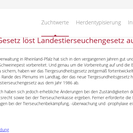
Zuchtwerte
Herdentypisierung
In
esetz löst Landestierseuchengesetz a
verwaltung in Rheinland-Pfalz hat sich in den vergangenen Jahren gut und
 Schweinepest vorbereitet. Und genau um die Vorbereitung auf und die
 sichern, haben wir das Tiergesundheitsgesetz zeitgemäß fortentwickel
m Rande des Plenums im Landtag, der das neue Tiergesundheitsgesetz 
estierseuchengesetz aus dem Jahr 1986 ab.
ich haben sich jedoch erhebliche Änderungen bei den Zuständigkeiten 
srecht sowie bei der Tierseuchenkasse ergeben. Ferner erforderte die D
ngen bei der Tierseuchenbekämpfung, -überwachung und -prophylaxe e
ldung