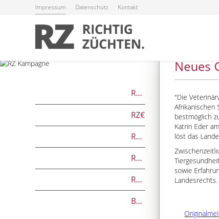
Impressum
Datenschutz
Kontakt
12.07.2024
Neues G
RZG
Die Veterinär
Afrikanischen
RZ€
bestmöglich zu
Katrin Eder a
RZÖko
löst das Land
Zwischenzeitl
RZFutterEffizienz
Tiergesundheit
sowie Erfahru
RZGesund
Landesrechts.
Beef on Dairy-Zuchtwerte
Originalme