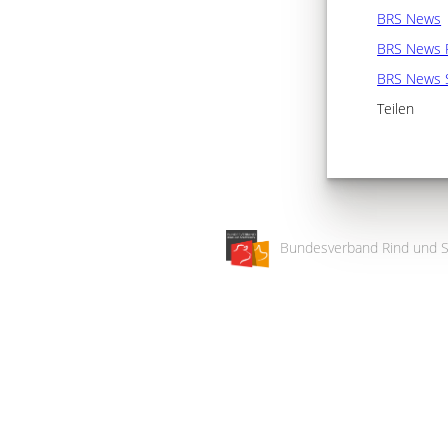
BRS News
BRS News 
BRS News 
Teilen
Bundesverband Rind und S
Wir
verwenden
auf
unserer
Website
technisch
notwendige