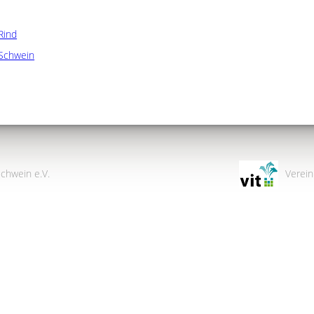
Rind
Schwein
chwein e.V.
Verein