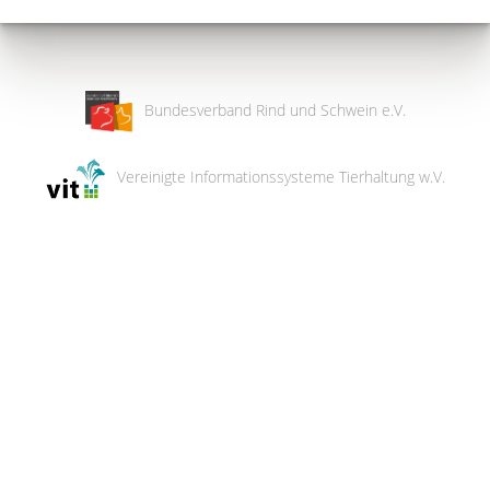
Bundesverband Rind und Schwein e.V.
Vereinigte Informationssysteme Tierhaltung w.V.
Wir
verwenden
auf
unserer
Website
technisch
notwendige
Cookies,
um
unsere
Funktionen