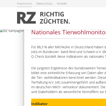
Impressum
Datenschutz
Kontakt
24.06.2025
Nationales Tierwohlmonitor
RZG
Für 88,3 % aller Milchkühe in Deutschland haben 
(vit)) im Bundesver- band Rind und Schwein e.V. 
RZ€
Q Check bündelt diese Indikatoren als nationales 
RZÖko
Die jüngsten Ergebnisse des bundesweiten Tierwo
bildet eine einheitliche Erfassung von Daten aller
RZFutterEffizienz
die Tier- wohlindikatoren berechnet werden. Die
Tierhaltung w.V. (vit) zusammengeführt und aufber
RZGesund
im deutschen Milch- viehsektor dokumentiert. Die
und Stakeholdern als wesentliche Kennziffern zur 
Beef on Dairy-Zuchtwer