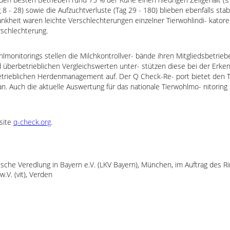
 8 - 28) sowie die Aufzuchtverluste (Tag 29 - 180) blieben ebenfalls sta
nkheit waren leichte Verschlechterungen einzelner Tierwohlindi- katore
rschlechterung.
lmonitorings stellen die Milchkontrollver- bände ihren Mitgliedsbetrie
und überbetrieblichen Vergleichswerten unter- stützen diese bei der Er
etrieblichen Herdenmanagement auf. Der Q Check-Re- port bietet den 
an. Auch die aktuelle Auswertung für das nationale Tierwohlmo- nitoring 
site
q-check.org
.
rische Veredlung in Bayern e.V. (LKV Bayern), München, im Auftrag des
.V. (vit), Verden