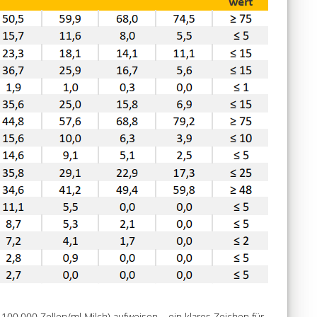
100.000 Zellen/ml Milch) aufweisen – ein klares Zeichen für