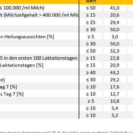
den besten Betrieben rund 75 % der Kühe einen niedrigen Zellgehalt (≤ 