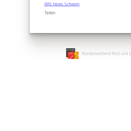
BRS News Schwein
Teilen
Bundesverband Rind und S
Wir
verwenden
auf
unserer
Website
technisch
notwendige
Cookies,
um
unsere
Funktionen