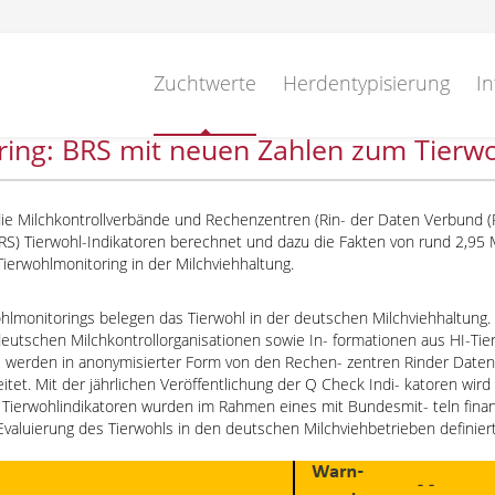
Zuchtwerte
Herdentypisierung
In
ing: BRS mit neuen Zahlen zum Tierwo
die Milchkontrollverbände und Rechenzentren (Rin- der Daten Verbund (
(BRS) Tierwohl-Indikatoren berechnet und dazu die Fakten von rund 2,
Tierwohlmonitoring in der Milchviehhaltung.
hlmonitorings belegen das Tierwohl in der deutschen Milchviehhaltun
 deutschen Milchkontrollorganisationen sowie In- formationen aus HI-Tie
se werden in anonymisierter Form von den Rechen- zentren Rinder Date
eitet. Mit der jährlichen Veröffentlichung der Q Check Indi- katoren wi
 Tierwohlindikatoren wurden im Rahmen eines mit Bundesmit- teln fina
Evaluierung des Tierwohls in den deutschen Milchviehbetrieben definiert
te