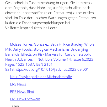
Gesundheit in Zusammenhang bringen. Sie kommen zu
dem Ergebnis, dass Nahrung künftig nicht allein nach
einzelnen Inhaltsstoffen (hier: Fettsäuren) zu beurteilen
sind. Im Falle der üblichen Warnungen gegen Fettsäuren
laufen die Ernährungsempfehlungen bei
Vollfettmilchprodukten ins Leere.
Moises Torres-Gonzalez, Beth H. Rice Bradley, Whole-
Milk Dairy Foods: Biological Mechanisms Underlying
Beneficial Effects on Risk Markers for Cardiometabolic
Health, Advances in Nutrition, Volume 14, Issue 6,2023,
Pages 1523-1537, ISSN 2161-
8313,https://doi.org/10.1016/j.advnut.2023.09.001
Neu: Enzyklopädie der Milchnährstoffe
BRS News
BRS News Rind
BRS News Schwein
Teilen