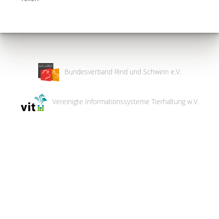
Bundesverband Rind und Schwein e.V.
Vereinigte Informationssysteme Tierhaltung w.V.
Wir
verwenden
auf
unserer
Website
technisch
notwendige
Cookies,
um