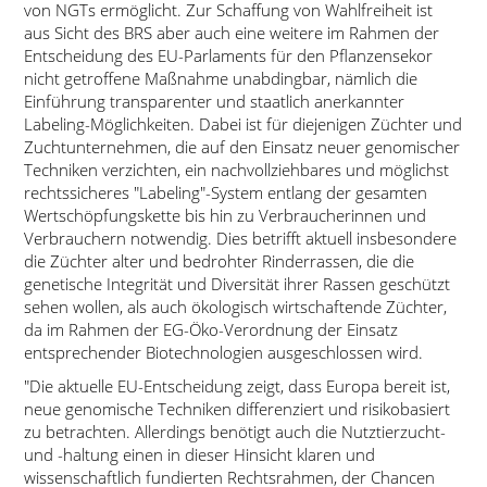
von NGTs ermöglicht. Zur Schaffung von Wahlfreiheit ist
aus Sicht des BRS aber auch eine weitere im Rahmen der
Entscheidung des EU-Parlaments für den Pflanzensekor
nicht getroffene Maßnahme unabdingbar, nämlich die
Einführung transparenter und staatlich anerkannter
Labeling-Möglichkeiten. Dabei ist für diejenigen Züchter und
Zuchtunternehmen, die auf den Einsatz neuer genomischer
Techniken verzichten, ein nachvollziehbares und möglichst
rechtssicheres
Labeling
-System entlang der gesamten
Wertschöpfungskette bis hin zu Verbraucherinnen und
Verbrauchern notwendig. Dies betrifft aktuell insbesondere
die Züchter alter und bedrohter Rinderrassen, die die
genetische Integrität und Diversität ihrer Rassen geschützt
sehen wollen, als auch ökologisch wirtschaftende Züchter,
da im Rahmen der EG-Öko-Verordnung der Einsatz
entsprechender Biotechnologien ausgeschlossen wird.
Die aktuelle EU-Entscheidung zeigt, dass Europa bereit ist,
neue genomische Techniken differenziert und risikobasiert
zu betrachten. Allerdings benötigt auch die Nutztierzucht-
und -haltung einen in dieser Hinsicht klaren und
wissenschaftlich fundierten Rechtsrahmen, der Chancen