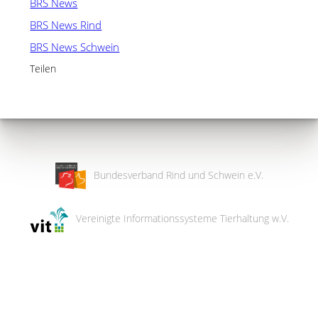
BRS News
BRS News Rind
BRS News Schwein
Teilen
Bundesverband Rind und Schwein e.V.
Vereinigte Informationssysteme Tierhaltung w.V.
Wir
verwenden
auf