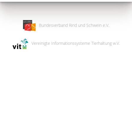
Bundesverband Rind und Schwein e.V.
Vereinigte Informationssysteme Tierhaltung w.V.
Wir
verwenden
auf
unserer
Website
technisch
notwendige
Cookies,
um
unsere
Funktionen
bereitzustellen,