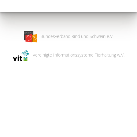
Bundesverband Rind und Schwein e.V.
Vereinigte Informationssysteme Tierhaltung w.V.
Wir
verwenden
auf
unserer
Website
technisch
notwendige
Cookies,
um
unsere