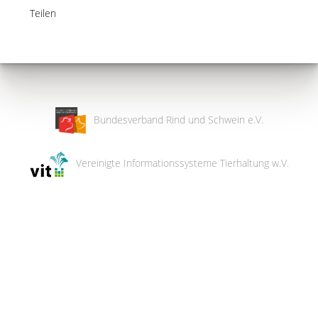
Teilen
Bundesverband Rind und Schwein e.V.
Vereinigte Informationssysteme Tierhaltung w.V.
Wir
verwenden
auf
unserer
Website
technisch
notwendige