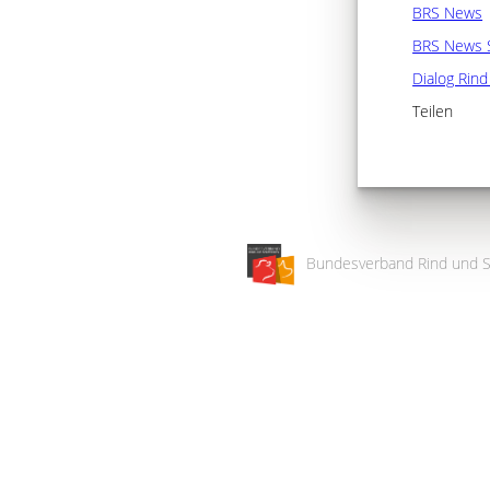
BRS News
BRS News 
Dialog Rin
Teilen
Bundesverband Rind und S
Wir
verwenden
auf
unserer
Website
technisch
notwendige