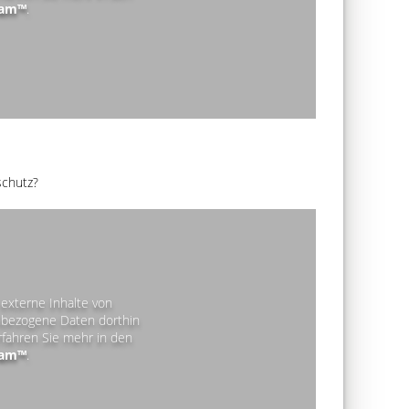
ram™
.
schutz?
externe Inhalte von
bezogene Daten dorthin
rfahren Sie mehr in den
ram™
.