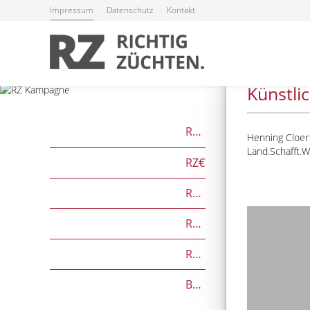
Impressum
Datenschutz
Kontakt
14.11.2023
Künstlic
RZG
Henning Cloer
Land.Schafft.
RZ€
RZÖko
RZFutterEffizienz
RZGesund
Beef on Dairy-Zuchtwerte