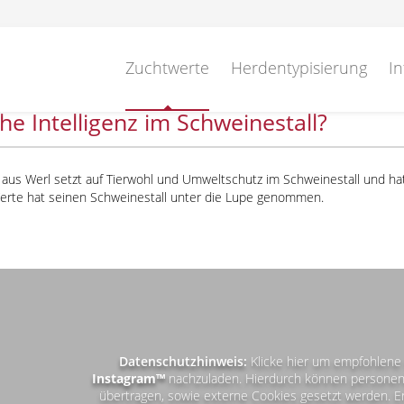
Zuchtwerte
Herdentypisierung
In
he Intelligenz im Schweinestall?
 aus Werl setzt auf Tierwohl und Umweltschutz im Schweinestall und h
Werte hat seinen Schweinestall unter die Lupe genommen.
Datenschutzhinweis:
Klicke hier um empfohlene 
Instagram™
nachzuladen. Hierdurch können personen
übertragen, sowie externe Cookies gesetzt werden. E