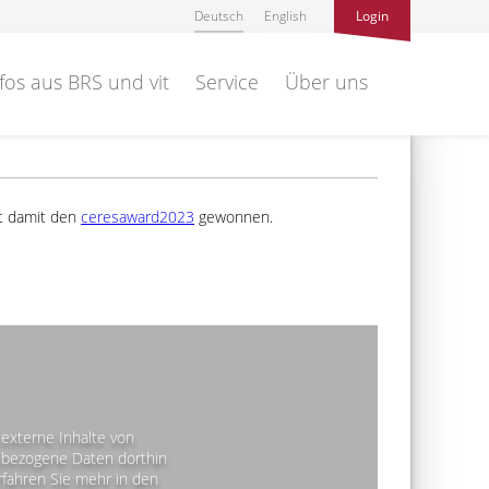
Deutsch
English
Login
fos aus BRS und vit
Service
Über uns
at damit den
ceresaward2023
gewonnen.
externe Inhalte von
bezogene Daten dorthin
rfahren Sie mehr in den