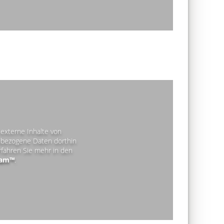
externe Inhalte von
bezogene Daten dorthin
rfahren Sie mehr in den
ram™
.