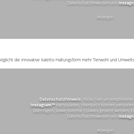
Datenschutzhinweisen von
Instag
Anzeigen
öglicht die innovative Xaletto-Haltungsform mehr Tierwohl und Umwelt
Datenschutzhinweis:
Klicke hier um empfohlene 
Instagram™
nachzuladen. Hierdurch können personen
übertragen, sowie externe Cookies gesetzt werden. E
Datenschutzhinweisen von
Instag
Anzeigen