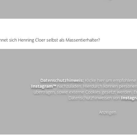
net sich Henning Cloer selbst als Massentierhalter?
Datenschutzhinweis:
Klicke hier um empfohlene 
Instagram™
nachzuladen. Hierdurch können personen
übertragen, sowie externe Cookies gesetzt werden. E
Datenschutzhinweisen von
Instag
Anzeigen