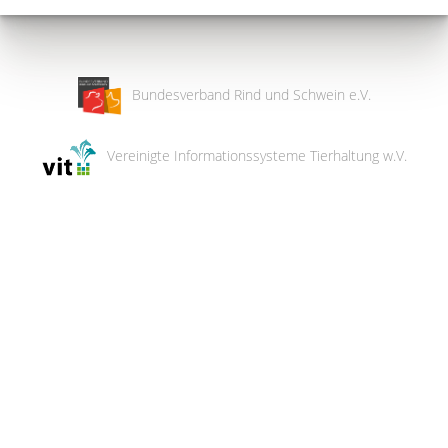
Bundesverband Rind und Schwein e.V.
Vereinigte Informationssysteme Tierhaltung w.V.
Wir
verwenden
auf
unserer
Website
technisch
notwendige
Cookies,
um
unsere
Funktionen