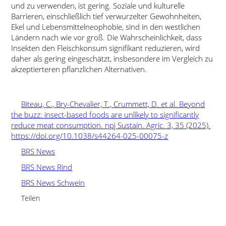
und zu verwenden, ist gering. Soziale und kulturelle
Barrieren, einschließlich tief verwurzelter Gewohnheiten,
Ekel und Lebensmittelneophobie, sind in den westlichen
Ländern nach wie vor groß. Die Wahrscheinlichkeit, dass
Insekten den Fleischkonsum signifikant reduzieren, wird
daher als gering eingeschätzt, insbesondere im Vergleich zu
akzeptierteren pflanzlichen Alternativen.
Biteau, C., Bry-Chevalier, T., Crummett, D. et al. Beyond
the buzz: insect-based foods are unlikely to significantly
reduce meat consumption. npj Sustain. Agric. 3, 35 (2025).
https://doi.org/10.1038/s44264-025-00075-z
BRS News
BRS News Rind
BRS News Schwein
Teilen