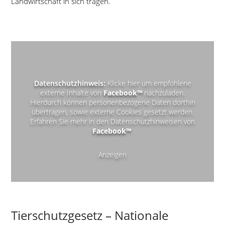
Landwirtschaft in sich tragen.
Datenschutzhinweis:
Klicke hier um empfohlene
externe Inhalte von
Facebook™
nachzuladen.
Hierdurch können personenbezogene Daten dorthin
übertragen, sowie externe Cookies gesetzt werden.
Erfahren Sie mehr in den Datenschutzhinweisen von
Facebook™
.
Anzeigen
Tierschutzgesetz – Nationale