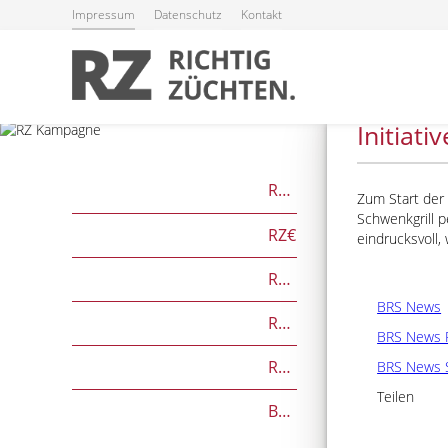
Impressum
Datenschutz
Kontakt
20.03.2026
Initiat
RZG
Zum Start der 
Schwenkgrill p
RZ€
eindrucksvoll,
RZÖko
BRS News
RZFutterEffizienz
BRS News 
RZGesund
BRS News 
Teilen
Beef on Dairy-Zuchtwerte