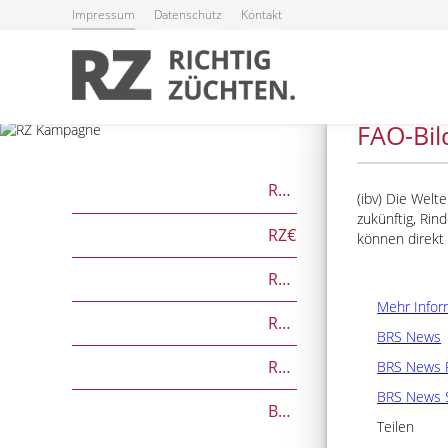
Impressum
Datenschutz
Kontakt
22.11.2024
FAO-Bil
RZG
(ibv) Die Welt
zukünftig, Rin
RZ€
können direkt
RZÖko
Mehr Infor
RZFutterEffizienz
BRS News
RZGesund
BRS News 
BRS News 
Beef on Dairy-Zuchtwerte
Teilen