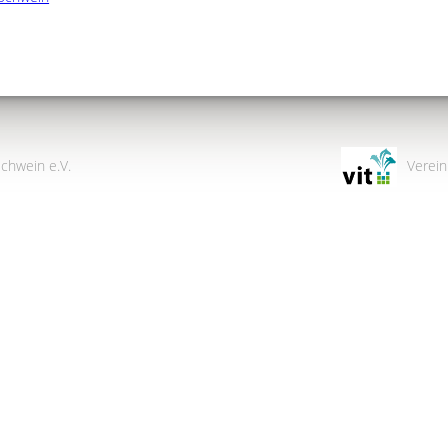
chwein e.V.
Verein