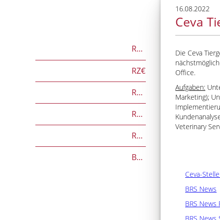
16.08.2022
Ceva Ti
RZG
Die Ceva Tier
nächstmöglich
RZ€
Office.
Aufgaben:
Unte
RZÖko
Marketing); U
Implementieru
RZFutterEffizienz
Kundenanalyse
Veterinary Se
RZGesund
Beef on Dairy-Zuchtwerte
Ceva-Stell
BRS News
BRS News 
BRS News 