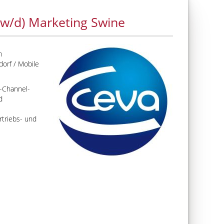
/w/d) Marketing Swine
m
dorf / Mobile
i-Channel-
d
triebs- und