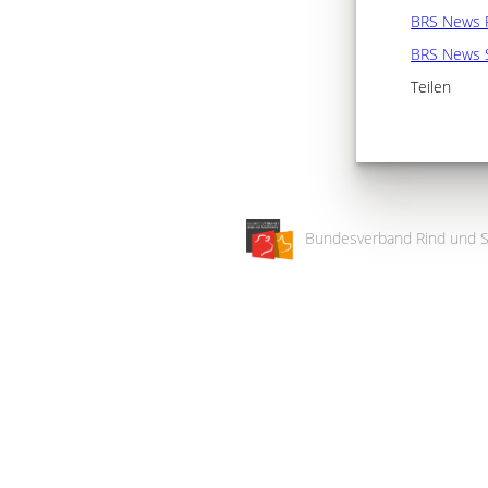
BRS News 
BRS News 
Teilen
Bundesverband Rind und S
Wir
verwenden
auf
unserer
Website
technisch
notwendige
Cookies,
um