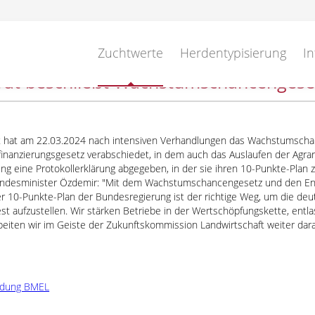
Zuchtwerte
Herdentypisierung
In
rat beschließt Wachstumschancengese
 hat am 22.03.2024 nach intensiven Verhandlungen das Wachstumsch
inanzierungsgesetz verabschiedet, in dem auch das Auslaufen der Agrardi
g eine Protokollerklärung abgegeben, in der sie ihren 10-Punkte-Plan z
ndesminister Özdemir: "Mit dem Wachstumschancengesetz und den Entla
er 10-Punkte-Plan der Bundesregierung ist der richtige Weg, um die de
st aufzustellen. Wir stärken Betriebe in der Wertschöpfungskette, entla
rbeiten wir im Geiste der Zukunftskommission Landwirtschaft weiter da
ldung BMEL