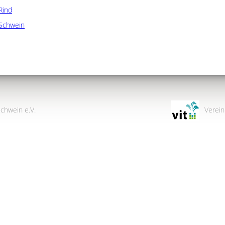
Rind
Schwein
chwein e.V.
Verein