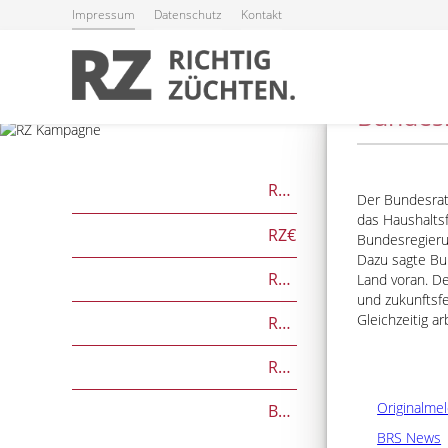
Impressum
Datenschutz
Kontakt
Bundes
RZG
Der Bundesrat
das Haushaltsf
RZ€
Bundesregierun
Dazu sagte Bu
RZÖko
Land voran. D
und zukunftsfe
Gleichzeitig a
RZFutterEffizienz
RZGesund
Originalme
Beef on Dairy-Zuchtwerte
BRS News