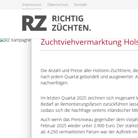
Impressum
Datenschutz
Kontakt
28.01.2026
Zuchtviehvermarktung Hols
RZG
Die Anzahl und Preise aller Holstein-Zuchttiere,
RZ€
nach jedem Quartal gebündelt und ausgewertet. 
nachverfolgen.
RZÖko
Im letzten Quartal 2025 zeichnen sich insgesamt l
RZFutterEffizienz
Bedarf an Remontierungsfärsen zurückführen lass
sodass sich die Nachfrage seitens inländischer Mil
RZGesund
Auch wenn das Preisniveau gegenüber dem Vorjahr 
Februar 2025 wieder unter 2.900 Euro. Der stärks
Beef on Dairy-Zuchtwer
als 4.250 vermarkteten Färsen war der Auftrieb im