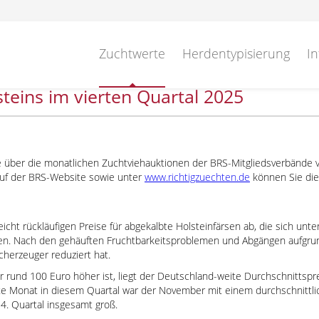
Zuchtwerte
Herdentypisierung
In
teins im vierten Quartal 2025
 die über die monatlichen Zuchtviehauktionen der BRS-Mitgliedsverbände
Auf der BRS-Website sowie unter
www.richtigzuechten.de
können Sie die
eicht rückläufigen Preise für abgekalbte Holsteinfärsen ab, die sich un
en. Nach den gehäuften Fruchtbarkeitsproblemen und Abgängen aufgrund
cherzeuger reduziert hat.
rund 100 Euro höher ist, liegt der Deutschland-weite Durchschnittspre
te Monat in diesem Quartal war der November mit einem durchschnittlic
te
 4. Quartal insgesamt groß.