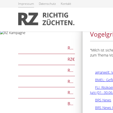
Impressum
Datenschutz
Kontakt
19.07.2024
Vogelgr
RZG
Milch ist sich
zum Thema Vog
RZ€
RZÖko
agrarwelt: 
BMEL: Gefl
RZFutterEffizienz
FLI: Risiko
RZGesund
Juni (01.-30.06
BRS News
Beef on Dairy-Zuchtwerte
BRS News 