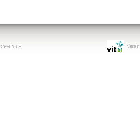
chwein e.V.
Verein