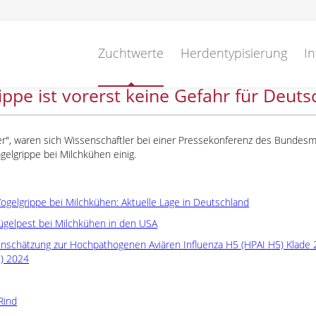
Zuchtwerte
Herdentypisierung
In
ippe ist vorerst keine Gefahr für Deuts
er
, waren sich Wissenschaftler bei einer Pressekonferenz des Bundesm
elgrippe bei Milchkühen einig.
Vogelgrippe bei Milchkühen: Aktuelle Lage in Deutschland
ügelpest bei Milchkühen in den USA
einschätzung zur Hochpathogenen Aviären Influenza H5 (HPAI H5) Klade 2.3
.) 2024
Rind