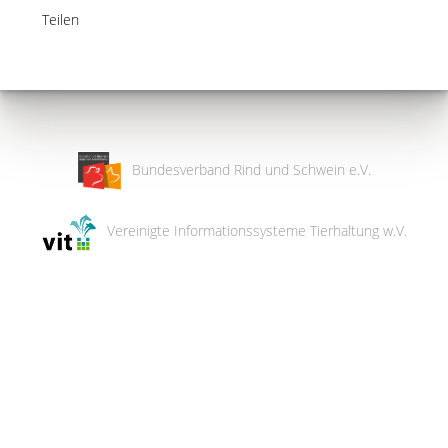
Teilen
Bundesverband Rind und Schwein e.V.
Vereinigte Informationssysteme Tierhaltung w.V.
Wir
verwenden
auf
unserer
Website
technisch
notwendige