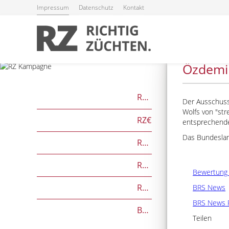
Impressum
Datenschutz
Kontakt
26.09.2024
Özdemir
RZG
Der Ausschuss
Wolfs von
str
RZ€
entsprechende
Das Bundeslan
RZÖko
RZFutterEffizienz
Bewertung 
RZGesund
BRS News
BRS News 
Beef on Dairy-Zuchtwerte
Teilen