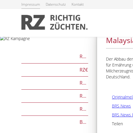
Impressum
Datenschutz
Kontakt
19.03.2025
Malaysi
RZG
Der Abbau der
für Ernährung
RZ€
Milcherzeugnis
Deutschland.
RZÖko
RZFutterEffizienz
Originalme
BRS News
RZGesund
BRS News 
Beef on Dairy-Zuchtwerte
Teilen