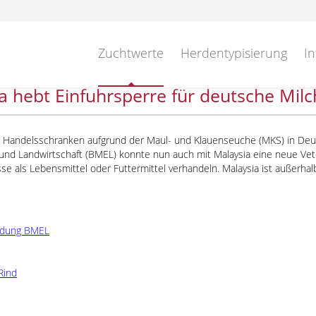
Zuchtwerte
Herdentypisierung
In
a hebt Einfuhrsperre für deutsche Mil
 Handelsschranken aufgrund der Maul- und Klauenseuche (MKS) in Deu
 und Landwirtschaft (BMEL) konnte nun auch mit Malaysia eine neue Ve
se als Lebensmittel oder Futtermittel verhandeln. Malaysia ist außerhal
ldung BMEL
Rind