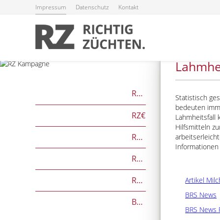
Impressum
Datenschutz
Kontakt
27.05.2026
Lahmhe
RZG
Statistisch ge
bedeuten imme
RZ€
Lahmheitsfall 
Hilfsmitteln 
RZÖko
arbeitserleic
Informationen
RZFutterEffizienz
RZGesund
Artikel Mil
BRS News
Beef on Dairy-Zuchtwerte
BRS News 