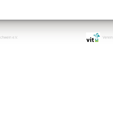
chwein e.V.
Verein