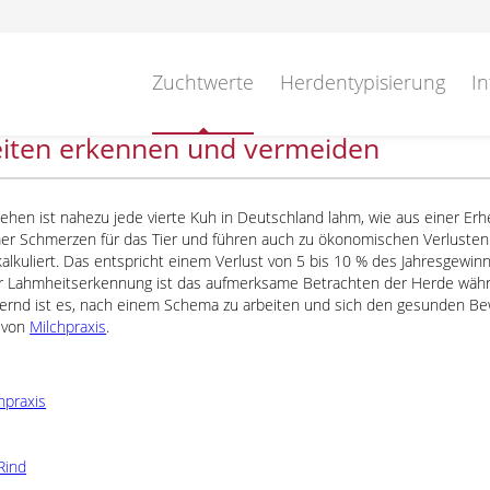
Zuchtwerte
Herdentypisierung
In
iten erkennen und vermeiden
sehen ist nahezu jede vierte Kuh in Deutschland lahm, wie aus einer E
r Schmerzen für das Tier und führen auch zu ökonomischen Verlusten
kalkuliert. Das entspricht einem Verlust von 5 bis 10 % des Jahresgewin
zur Lahmheitserkennung ist das aufmerksame Betrachten der Herde währe
hternd ist es, nach einem Schema zu arbeiten und sich den gesunden B
 von
Milchpraxis
.
chpraxis
Rind