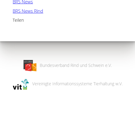
BRS News
BRS News Rind
Teilen
Bundesverband Rind und Schwein e.V.
Vereinigte Informationssysteme Tierhaltung w.V.
Wir
verwenden
auf
unserer
Website