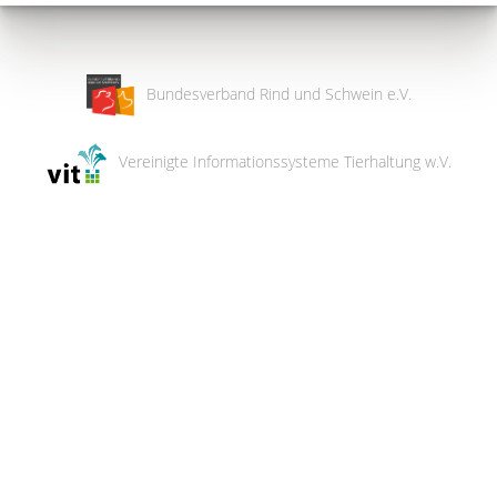
Bundesverband Rind und Schwein e.V.
Vereinigte Informationssysteme Tierhaltung w.V.
Wir
verwenden
auf
unserer
Website
technisch
notwendige
Cookies,
um
unsere
Funktionen
bereitzustellen,