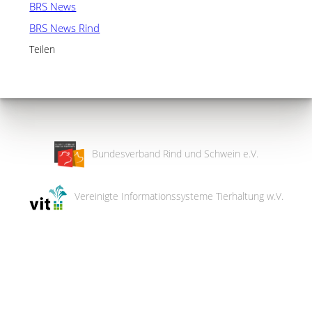
BRS News
BRS News Rind
Teilen
Bundesverband Rind und Schwein e.V.
Vereinigte Informationssysteme Tierhaltung w.V.
Wir
verwenden
auf
unserer
Website