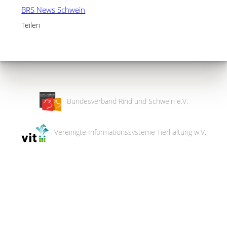
BRS News Schwein
Teilen
Bundesverband Rind und Schwein e.V.
Vereinigte Informationssysteme Tierhaltung w.V.
Wir
verwenden
auf
unserer
Website
technisch