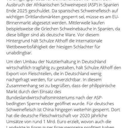
Ausbruch der Afrikanischen Schweinepest (ASP) in Spanien
Ende 2025 geschuldet. Da spanisches Schweinefleisch auf
wichtigen Drittlandsmärkten gesperrt sei, müsse es am EU-
Binnenmarkt abgesetzt werden. Mittlerweile kaufen
beispielsweise die Griechen Schweinebäuche in Spanien, da
diese billiger sind als deutsche Ware. Vor diesem
Hintergrund hält Schulze Althoff die internationale
Wettbewerbsfähigkeit der hiesigen Schlachter für
unabdingbar.
Um den Umbau der Nutztierhaltung in Deutschland
wirtschaftlich tragfähig zu gestalten, hält Schulze Althoff den
Export von Fleischteilen, die in Deutschland wenig
nachgefragt werden, für unverzichtbar. In diesem
Zusammenhang sei zu begrüßen, dass der philippinische
Markt durch den Einsatz des
Bundeslandwirtschaftsministeriums nach der ASP-
bedingten Sperre wieder geöffnet wurde. Für deutsches
Schweinefleisch ist China hingegen weiterhin gesperrt. Dort
hat die deutsche Fleischwirtschaft vor 2020 jährliche
Umsätze von rund 1 Mrd. Euro erzielt, wovon auch die
Landwirte in Form guter Erzeugerpreise profitiert haben.