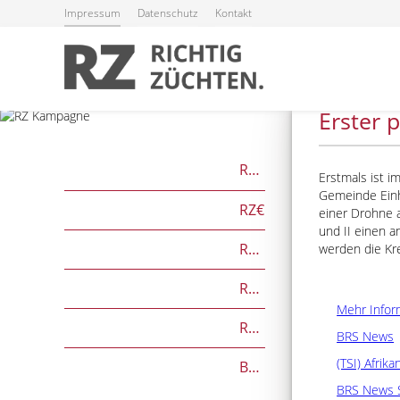
Impressum
Datenschutz
Kontakt
28.07.2024
Erster 
RZG
Erstmals ist i
Gemeinde Einh
RZ€
einer Drohne 
und II einen 
RZÖko
werden die Kr
RZFutterEffizienz
Mehr Infor
RZGesund
BRS News
(TSI) Afrik
Beef on Dairy-Zuchtwerte
BRS News 