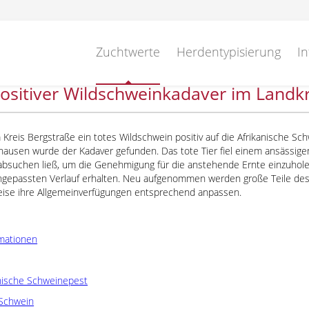
Zuchtwerte
Herdentypisierung
In
positiver Wildschweinkadaver im Landk
m Kreis Bergstraße ein totes Wildschwein positiv auf die Afrikanische S
ausen wurde der Kadaver gefunden. Das tote Tier fiel einem ansässigen 
absuchen ließ, um die Genehmigung für die anstehende Ernte einzuhole
angepassten Verlauf erhalten. Neu aufgenommen werden große Teile d
eise ihre Allgemeinverfügungen entsprechend anpassen.
mationen
anische Schweinepest
Schwein