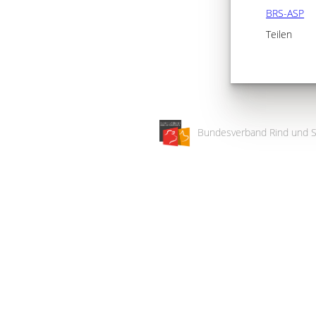
BRS-ASP
Teilen
Bundesverband Rind und S
Wir
verwenden
auf
unserer
Website
technisch
notwendige
Cookies,
um
unsere