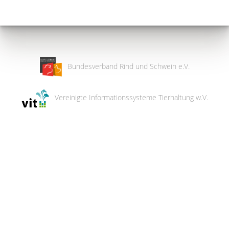
Bundesverband Rind und Schwein e.V.
Vereinigte Informationssysteme Tierhaltung w.V.
Wir
verwenden
auf
unserer
Website
technisch
notwendige
Cookies,
um
unsere