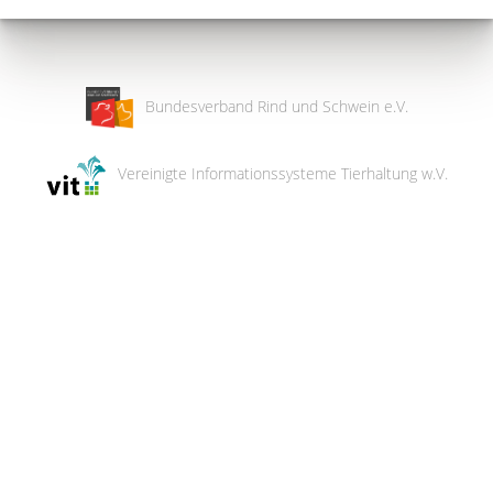
Bundesverband Rind und Schwein e.V.
Vereinigte Informationssysteme Tierhaltung w.V.
Wir
verwenden
auf
unserer
Website
technisch
notwendige
Cookies,
um
unsere
Funktionen