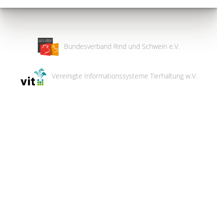
Bundesverband Rind und Schwein e.V.
Vereinigte Informationssysteme Tierhaltung w.V.
Wir
verwenden
auf
unserer
Website
technisch
notwendige
Cookies,
um
unsere
Funktionen