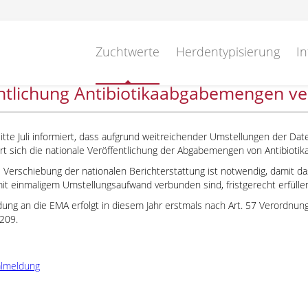
Zuchtwerte
Herdentypisierung
In
ntlichung Antibiotika­abgabemengen ve
itte Juli informiert, dass aufgrund weitreichender Umstellungen der D
rt sich die nationale Veröffentlichung der Abgabemengen von Antibiotika
e Verschiebung der nationalen Berichterstattung ist notwendig, damit d
it einmaligem Umstellungsaufwand verbunden sind, fristgerecht erfülle
ung an die EMA erfolgt in diesem Jahr erstmals nach Art. 57 Verordnun
209.
almeldung