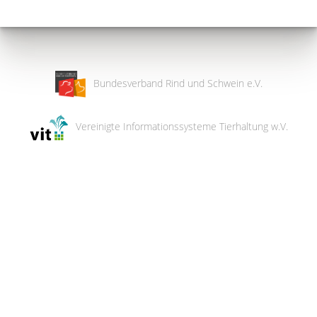
Bundesverband Rind und Schwein e.V.
Vereinigte Informationssysteme Tierhaltung w.V.
Wir
verwenden
auf
unserer
Website
technisch
notwendige
Cookies,
um
unsere