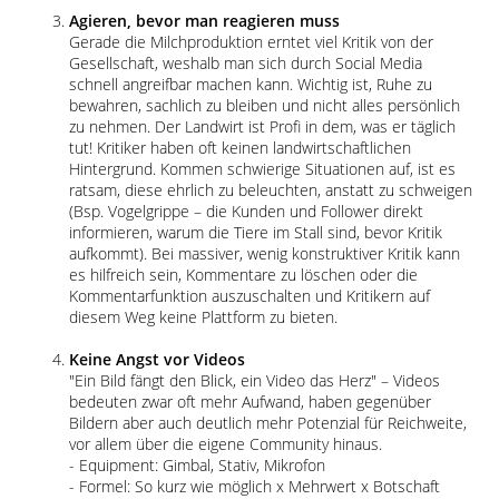
Agieren, bevor man reagieren muss
Gerade die Milchproduktion erntet viel Kritik von der
Gesellschaft, weshalb man sich durch Social Media
schnell angreifbar machen kann. Wichtig ist, Ruhe zu
bewahren, sachlich zu bleiben und nicht alles persönlich
zu nehmen. Der Landwirt ist Profi in dem, was er täglich
tut! Kritiker haben oft keinen landwirtschaftlichen
Hintergrund. Kommen schwierige Situationen auf, ist es
ratsam, diese ehrlich zu beleuchten, anstatt zu schweigen
(Bsp. Vogelgrippe – die Kunden und Follower direkt
informieren, warum die Tiere im Stall sind, bevor Kritik
aufkommt). Bei massiver, wenig konstruktiver Kritik kann
es hilfreich sein, Kommentare zu löschen oder die
Kommentarfunktion auszuschalten und Kritikern auf
diesem Weg keine Plattform zu bieten.
Keine Angst vor Videos
Ein Bild fängt den Blick, ein Video das Herz
– Videos
bedeuten zwar oft mehr Aufwand, haben gegenüber
Bildern aber auch deutlich mehr Potenzial für Reichweite,
vor allem über die eigene Community hinaus.
- Equipment: Gimbal, Stativ, Mikrofon
- Formel: So kurz wie möglich x Mehrwert x Botschaft