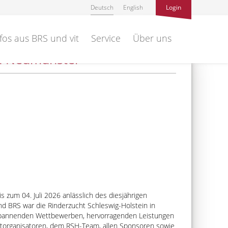
Deutsch
English
Login
fos aus BRS und vit
Service
Über uns
in Neumünster
 zum 04. Juli 2026 anlässlich des diesjährigen
d BRS war die Rinderzucht Schleswig-Holstein in
t spannenden Wettbewerben, hervorragenden Leistungen
Mitorganisatoren, dem RSH-Team, allen Sponsoren sowie