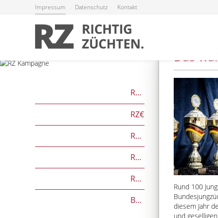
Impressum
Datenschutz
Kontakt
Das war
RZG
RZ€
RZÖko
RZFutterEffizienz
RZGesund
Rund 100 Jungz
Bundesjungzüc
Beef on Dairy-Zuchtwerte
diesem Jahr d
und gesellige