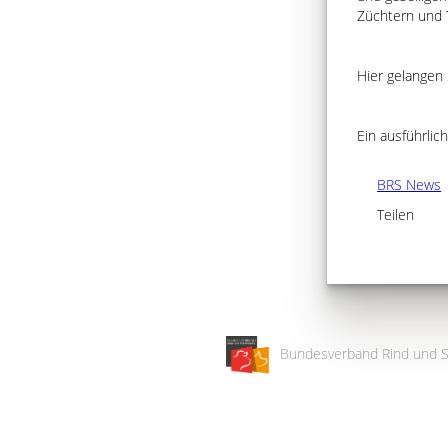
Züchtern und T
Hier gelangen
Ein ausführlich
BRS News
Teilen
Bundesverband Rind und S
Wir
verwenden