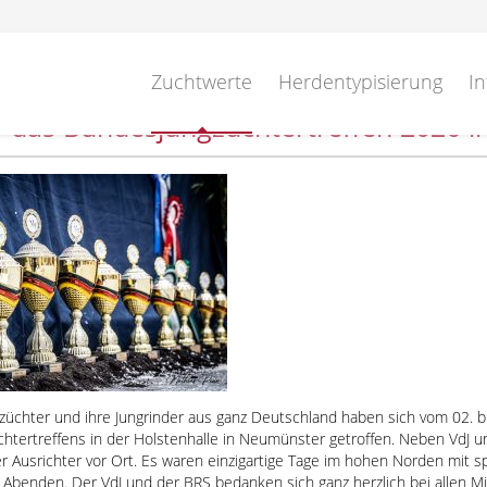
Zuchtwerte
Herdentypisierung
In
 das Bundesjungzüchtertreffen 2026 
üchter und ihre Jungrinder aus ganz Deutschland haben sich vom 02. bis
htertreffens in der Holstenhalle in Neumünster getroffen. Neben VdJ un
er Ausrichter vor Ort. Es waren einzigartige Tage im hohen Norden mi
n Abenden. Der VdJ und der BRS bedanken sich ganz herzlich bei allen 