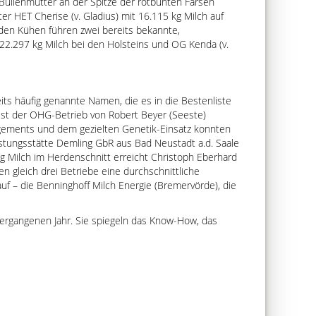
e Bullenmutter an der Spitze der rotbunten Färsen
r HET Cherise (v. Gladius) mit 16.115 kg Milch auf
nden Kühen führen zwei bereits bekannte,
 22.297 kg Milch bei den Holsteins und OG Kenda (v.
ts häufig genannte Namen, die es in die Bestenliste
ist der OHG-Betrieb von Robert Beyer (Seeste)
agements und dem gezielten Genetik-Einsatz konnten
Leistungsstätte Demling GbR aus Bad Neustadt a.d. Saale
g Milch im Herdenschnitt erreicht Christoph Eberhard
n gleich drei Betriebe eine durchschnittliche
uf – die Benninghoff Milch Energie (Bremervörde), die
vergangenen Jahr. Sie spiegeln das Know-How, das