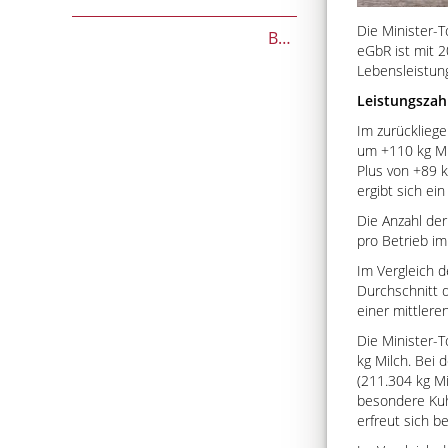
Die Minister-
Beef on Dairy-Zuchtwerte
eGbR ist mit 2
Lebensleistun
Leistungszah
Im zurücklieg
um +110 kg Mil
Plus von +89 k
ergibt sich ein
Die Anzahl de
pro Betrieb im 
Im Vergleich d
Durchschnitt d
einer mittlere
Die Minister-
kg Milch. Bei 
(211.304 kg Mi
besondere Kuh,
erfreut sich b