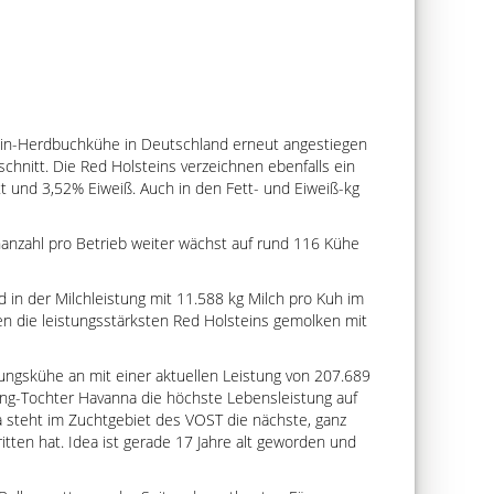
stein-Herdbuchkühe in Deutschland erneut angestiegen
chnitt. Die Red Holsteins verzeichnen ebenfalls ein
tt und 3,52% Eiweiß. Auch in den Fett- und Eiweiß-kg
anzahl pro Betrieb weiter wächst auf rund 116 Kühe
 in der Milchleistung mit 11.588 kg Milch pro Kuh im
den die leistungsstärksten Red Holsteins gemolken mit
ungskühe an mit einer aktuellen Leistung von 207.689
ung-Tochter Havanna die höchste Lebensleistung auf
dea steht im Zuchtgebiet des VOST die nächste, ganz
tten hat. Idea ist gerade 17 Jahre alt geworden und