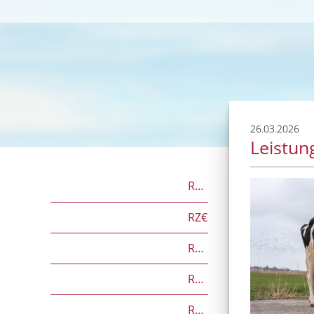
26.03.2026
Leistun
RZG
RZ€
RZÖko
RZFutterEffizienz
RZGesund