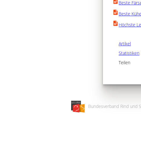
Beste Färs
Beste Küh
Höchste Le
Artikel
Statistiken
Teilen
Bundesverband Rind und S
Wir
verwenden