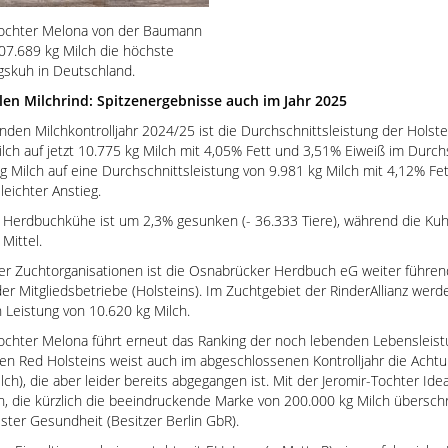
Tochter Melona von der Baumann
07.689 kg Milch die höchste
gskuh in Deutschland.
len Milchrind: Spitzenergebnisse auch im Jahr 2025
enden Milchkontrolljahr 2024/25 ist die Durchschnittsleistung der Hol
ch auf jetzt 10.775 kg Milch mit 4,05% Fett und 3,51% Eiweiß im Durchs
g Milch auf eine Durchschnittsleistung von 9.981 kg Milch mit 4,12% Fe
 leichter Anstieg.
r Herdbuchkühe ist um 2,3% gesunken (- 36.333 Tiere), während die Kuh
Mittel.
er Zuchtorganisationen ist die Osnabrücker Herdbuch eG weiter führend
er Mitgliedsbetriebe (Holsteins). Im Zuchtgebiet der RinderAllianz wer
n Leistung von 10.620 kg Milch.
Tochter Melona führt erneut das Ranking der noch lebenden Lebensleist
den Red Holsteins weist auch im abgeschlossenen Kontrolljahr die Acht
lch), die aber leider bereits abgegangen ist. Mit der Jeromir-Tochter I
 die kürzlich die beeindruckende Marke von 200.000 kg Milch überschri
ester Gesundheit (Besitzer Berlin GbR).