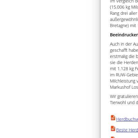
Im Vergleich d
(15.006 kg Mil
Rang drei all
außergewöhnlic
Bretagne) mit 
Beeindrucken
Auch in der Au
geschafft habe
erstmalig die
sie die Herden
mit 1.128 kg 
im RUW-Gebiet 
Milchleistung 
Markushof Los
Wir gratulier
Tierwohl und d
Herdbuchv
Beste Herd