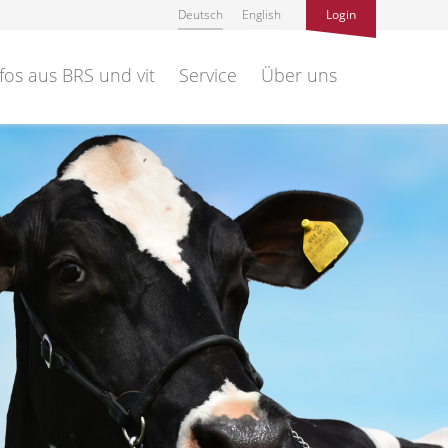
Deutsch
English
Login
fos aus BRS und vit
Service
Über uns