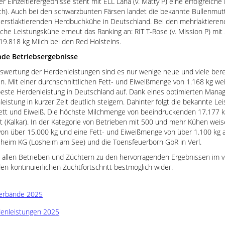
er Einzeltierergebnisse steht mit ELL Lana (v. Matty P) eine erfolgreich
ch). Auch bei den schwarzbunten Färsen landet die bekannte Bullenmutte
er erstlaktierenden Herdbuchkühe in Deutschland. Bei den mehrlaktiere
he Leistungskühe erneut das Ranking an: RIT T-Rose (v. Mission P) mit
19.818 kg Milch bei den Red Holsteins.
de Betriebsergebnisse
swertung der Herdenleistungen sind es nur wenige neue und viele berei
n. Mit einer durchschnittlichen Fett- und Eiweißmenge von 1.168 kg we
 beste Herdenleistung in Deutschland auf. Dank eines optimierten Man
leistung in kurzer Zeit deutlich steigern. Dahinter folgt die bekannte 
Fett und Eiweiß. Die höchste Milchmenge von beeindruckenden 17.177 k
(Kalkar). In der Kategorie von Betrieben mit 500 und mehr Kühen weise
von über 15.000 kg und eine Fett- und Eiweißmenge von über 1.100 kg a
heim KG (Losheim am See) und die Toensfeuerborn GbR in Verl.
en allen Betrieben und Züchtern zu den hervorragenden Ergebnissen im 
en kontinuierlichen Zuchtfortschritt bestmöglich wider.
erbände 2025
enleistungen 2025