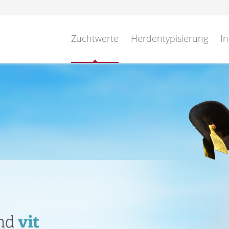
Zuchtwerte
Herdentypisierung
In