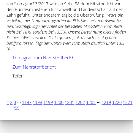
von
top agrar
3/2017 wird ab Seite 58 dem Nitratbericht von
den Bundesministerien für Umwelt und Landwirtschaft auf den
Zahn gefühlt. Unter anderem ergibt die Überprüfung:
Wäre die
Verteilung der Landnutzungsarten im EUA-Messnetz repräsentativ
berücksichtigt, läge der Anteil der belasteten Messstellen vermutlich
nicht bei 18%, sondern bei 13,5%. Unsere Berechnung hierzu finden
Sie hier . Weil es weitere Fehlerquellen gibt, die sich nicht genau
beziffern lassen, liegt der wahre Wert vermutlich deutlich unter 13,5
%
.
Top agrar zum Nährstoffbericht
Zum Nährstoffbericht
Teilen
1
2
3
⋅⋅⋅
1197
1198
1199
1200
1201
1202
1203
⋅⋅⋅
1219
1220
1221
RSS