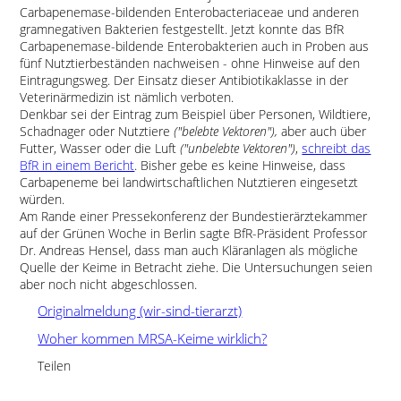
Carbapenemase-bildenden Enterobacteriaceae und anderen
gramnegativen Bakterien festgestellt. Jetzt konnte das BfR
Carbapenemase-bildende Enterobakterien auch in Proben aus
fünf Nutztierbeständen nachweisen - ohne Hinweise auf den
Eintragungsweg. Der Einsatz dieser Antibiotikaklasse in der
Veterinärmedizin ist nämlich verboten.
Denkbar sei der Eintrag zum Beispiel über Personen, Wildtiere,
Schadnager oder Nutztiere
(
belebte Vektoren
),
aber auch über
Futter, Wasser oder die Luft
(
unbelebte Vektoren
)
,
schreibt das
BfR in einem Bericht
. Bisher gebe es keine Hinweise, dass
Carbapeneme bei landwirtschaftlichen Nutztieren eingesetzt
würden.
Am Rande einer Pressekonferenz der Bundestierärztekammer
auf der Grünen Woche in Berlin sagte BfR-Präsident Professor
Dr. Andreas Hensel, dass man auch Kläranlagen als mögliche
Quelle der Keime in Betracht ziehe. Die Untersuchungen seien
aber noch nicht abgeschlossen.
Originalmeldung (wir-sind-tierarzt)
Woher kommen MRSA-Keime wirklich?
Teilen